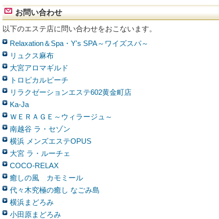
お問い合わせ
以下のエステ店に問い合わせをおこないます。
Relaxation＆Spa・Y's SPA～ワイズスパ～
リュクス麻布
大宮アロマギルド
トロピカルピーチ
リラクゼーションエステ602黄金町店
Ka-Ja
ＷＥＲＡＧＥ～ウィラージュ～
南越谷 ラ・セゾン
横浜 メンズエステOPUS
大宮 ラ・ルーチェ
COCO-RELAX
癒しの風 カモミール
代々木究極の癒し なごみ島
横浜まどろみ
小田原まどろみ