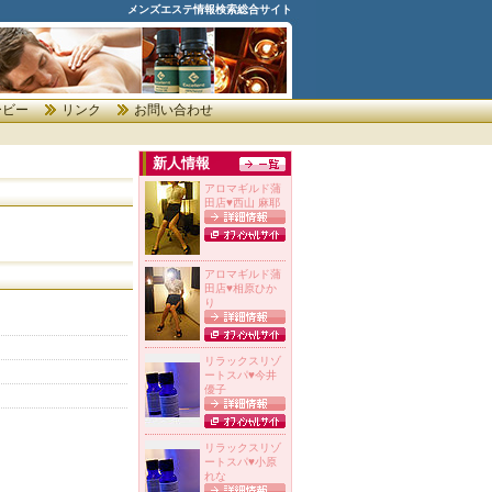
メンズエステ情報検索総合サイト
ービー
リンク
お問い合わせ
新人情報
アロマギルド蒲
田店
♥
西山 麻耶
アロマギルド蒲
田店
♥
相原ひか
り
リラックスリゾ
ートスパ
♥
今井
優子
リラックスリゾ
ートスパ
♥
小原
れな