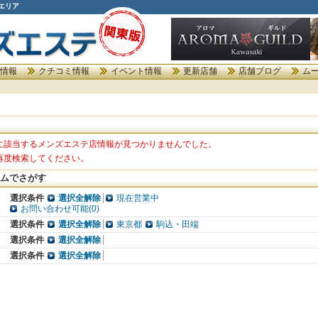
エリア
情報
クチコミ情報
イベント情報
更新店舗
店舗ブログ
ム
に該当するメンズエステ店情報が見つかりませんでした。
再度検索してください。
ムでさがす
選択条件
選択全解除
現在営業中
お問い合わせ可能(0)
選択条件
選択全解除
東京都
駒込・田端
選択条件
選択全解除
選択条件
選択全解除