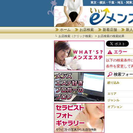
東京・横浜・千葉・埼玉・関東
ホーム
お店検索
新着店舗
新人
└
お店検索（クリック検索）
>
お店検索の検索結果
エラー
以下の検索条件
条件を変更して
検索フォー
絞り込み
エリア
ジャンル
オプション