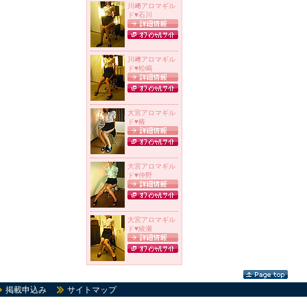
川﨑アロマギル
ド
♥
石川
川﨑アロマギル
ド
♥
松嶋
大宮アロマギル
ド
♥
椿
大宮アロマギル
ド
♥
仲野
大宮アロマギル
ド
♥
綾瀬
掲載申込み
サイトマップ