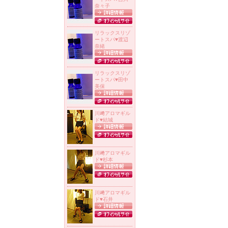
奈々子
リラックスリゾ
ートスパ
♥
渡辺
奈緒
リラックスリゾ
ートスパ
♥
田中
美保
川﨑アロマギル
ド
♥
結城
川﨑アロマギル
ド
♥
杉本
川﨑アロマギル
ド
♥
石井