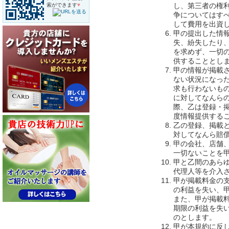
し、第三者の権
索ができます
♥
争についてはす
して費用を出資
甲の提出した情
失、紛失したり
を求めず、一切
供することとし
甲の情報が掲載
ない状況になっ
求も行わないも
に対してなんら
際、乙は登録・
度情報提供する
乙の登録、掲載
対してなんら賠
甲の会社、店舗
一切ないことを
甲と乙間のあら
代理人等を介入
甲が掲載料金の
の利益を失い、
また、甲が掲載
期限の利益を失
のとします。
甲が本規約に反