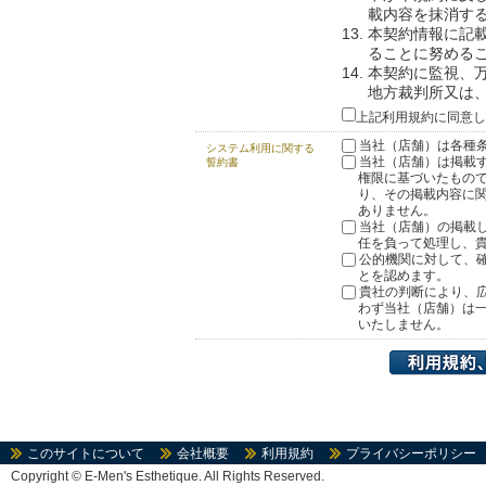
載内容を抹消す
本契約情報に記
ることに努める
本契約に監視、
地方裁判所又は
上記利用規約に同意し
当社（店舗）は各種
システム利用に関する
当社（店舗）は掲載
誓約書
権限に基づいたもの
り、その掲載内容に
ありません。
当社（店舗）の掲載
任を負って処理し、
公的機関に対して、
とを認めます。
貴社の判断により、
わず当社（店舗）は
いたしません。
このサイトについて
会社概要
利用規約
プライバシーポリシー
Copyright
©
E-Men's Esthetique. All Rights Reserved.