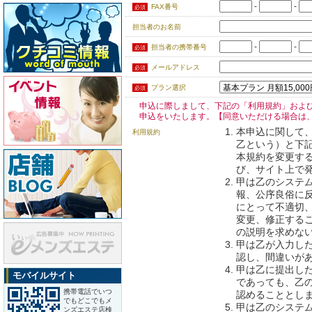
-
-
FAX番号
必須
担当者のお名前
-
-
担当者の携帯番号
必須
メールアドレス
必須
プラン選択
必須
申込に際しまして、下記の「利用規約」およ
申込をいたします。【同意いただける場合は
本申込に関して
利用規約
乙という）と下
本規約を変更す
び、サイト上で
甲は乙のシステ
報、公序良俗に
にとって不適切
変更、修正する
の説明を求めな
甲は乙が入力し
認し、間違いが
甲は乙に提出し
モバイルサイト
であっても、乙
携帯電話でいつ
認めることとし
でもどこでもメ
甲は乙のシステ
ンズエステ店検