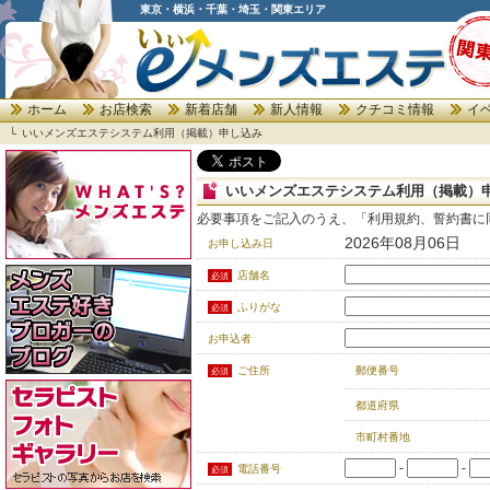
東京・横浜・千葉・埼玉・関東エリア
ホーム
お店検索
新着店舗
新人情報
クチコミ情報
イ
└
いいメンズエステシステム利用（掲載）申し込み
いいメンズエステシステム利用（掲載）
必要事項をご記入のうえ、「利用規約、誓約書に
2026年08月06日
お申し込み日
店舗名
必須
ふりがな
必須
お申込者
ご住所
郵便番号
必須
都道府県
市町村番地
-
-
電話番号
必須