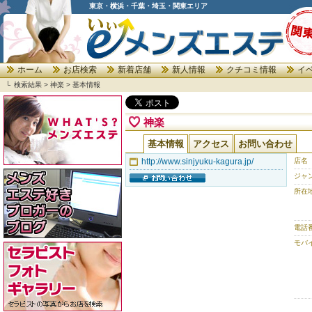
東京・横浜・千葉・埼玉・関東エリア
ホーム
お店検索
新着店舗
新人情報
クチコミ情報
イ
└
検索結果 >
神楽
>
基本情報
神楽
基本情報
アクセス
お問い合わせ
http://www.sinjyuku-kagura.jp/
店名
ジャ
所在
電話
モバ